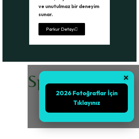
ve unutulmaz bir deneyim
sunar.
Parkur Detayı
Sponsorlarımız
×
2026 Fotoğraflar İçin
Tıklayınız