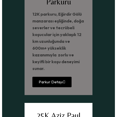
Parkuru
12K parkuru, Eğirdir Gölü
manzarası eşliğinde, doğa
severler ve tecrübeli
koşucular için yaklaşık 12
km uzunluğunda ve
600m+ yükseklik
kazanımıyla zorlu ve
keyifli bir koşu deneyimi
sunar.
Parkur Detayı
25K Aziz Paul