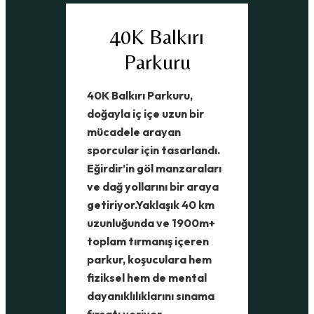
40K Balkırı
Parkuru
40K Balkırı Parkuru,
doğayla iç içe uzun bir
mücadele arayan
sporcular için tasarlandı.
Eğirdir’in göl manzaraları
ve dağ yollarını bir araya
getiriyor.
Yaklaşık 40 km
uzunluğunda ve 1900m+
toplam tırmanış içeren
parkur, koşuculara hem
fiziksel hem de mental
dayanıklılıklarını sınama
fırsatı veriyor.